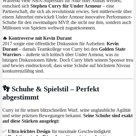
Während viele NBA-Superstars für Nike oder Adidas werben,
entschied sich
Stephen Curry für Under Armour
– eine
Partnerschaft, die sich als revolutionär erwies. Seit mittlerweile über
einem Jahrzehnt entwickelt Under Armour innovative Performance-
Schuhe für den zweimaligen MVP, die nicht nur ihm, sondern auch
Millionen von Spielern weltweit zugutekommen.
🔥 Kontroverse mit Kevin Durant
2017 sorgte eine öffentliche Diskussion für Aufsehen:
Kevin
Durant
– damals Teamkollege von Curry bei den
Golden State
Warriors
– äußerte sich kritisch über Under Armour, was zu
hitzigen Diskussionen führte. Doch Curry blieb seinem Sponsor treu
und bewies eindrucksvoll, dass seine Schuhe auf höchstem Niveau
konkurrenzfähig sind.
👣 Schuhe & Spielstil – Perfekt
abgestimmt
Curry ist für seinen blitzschnellen Wurf, seine unglaubliche Agilität
und seine präzisen Bewegungen bekannt.
Seine Schuhe sind exakt
auf diese Stärken ausgelegt:
✅
Ultra-leichtes Design
für maximale Geschwindigkeit