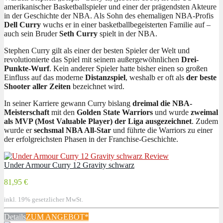
amerikanischer Basketballspieler und einer der prägendsten Akteure
in der Geschichte der NBA. Als Sohn des ehemaligen NBA-Profis
Dell Curry
wuchs er in einer basketballbegeisterten Familie auf –
auch sein Bruder
Seth Curry
spielt in der NBA.
Stephen Curry gilt als einer der besten Spieler der Welt und
revolutionierte das Spiel mit seinem außergewöhnlichen
Drei-
Punkte-Wurf
. Kein anderer Spieler hatte bisher einen so großen
Einfluss auf das moderne
Distanzspiel
, weshalb er oft als
der beste
Shooter aller Zeiten
bezeichnet wird.
In seiner Karriere gewann Curry bislang
dreimal die NBA-
Meisterschaft
mit den
Golden State Warriors
und wurde
zweimal
als MVP (Most Valuable Player) der Liga ausgezeichnet
. Zudem
wurde er
sechsmal NBA All-Star
und führte die Warriors zu einer
der erfolgreichsten Phasen in der Franchise-Geschichte.
Under Armour Curry 12 Gravity schwarz
81,95 €
inkl. 19% gesetzlicher MwSt.
Details
ZUM ANGEBOT
*