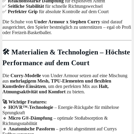
✅
Reaktionsstarke Dämpfung
für explosiven Antritt
✅
Seitliche Stabilität
für schnelle Richtungswechsel
✅
Perfekter Grip
für absolute Kontrolle auf dem Court
Die Schuhe von
Under Armour x Stephen Curry
sind darauf
ausgerichtet, den Spieler bestmöglich zu unterstützen – egal ob Profi
oder Freizeit-Basketballer.
🛠️ Materialien & Technologien – Höchste
Performance auf dem Court
Die
Curry-Modelle
von Under Armour setzen auf eine Mischung
aus
mehrlagigem Mesh, TPU-Elementen und flexiblen
Kunstleder-Einsätzen
, um den perfekten Mix aus
Halt,
Atmungsaktivität und Komfort
zu bieten.
🚀 Wichtige Features:
🔹
HOVR™-Technologie
– Energie-Rückgabe für mühelose
Sprungkraft
🔹
Micro G®-Dämpfung
– optimale Stoßabsorption &
Richtungsstabilität
🔹
Anatomische Passform
– perfekt abgestimmt auf Currys