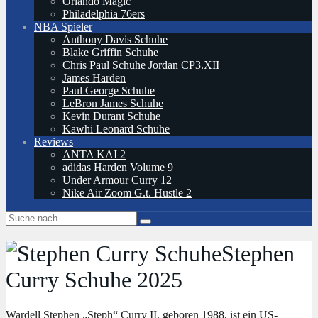
Orlando Magic
Philadelphia 76ers
NBA Spieler
Anthony Davis Schuhe
Blake Griffin Schuhe
Chris Paul Schuhe Jordan CP3.XII
James Harden
Paul George Schuhe
LeBron James Schuhe
Kevin Durant Schuhe
Kawhi Leonard Schuhe
Reviews
ANTA KAI 2
adidas Harden Volume 9
Under Armour Curry 12
Nike Air Zoom G.t. Hustle 2
Stephen
Curry Schuhe 2025
Wardell Stephen „Steph“ Curry II, geboren 1988, ist ein US-