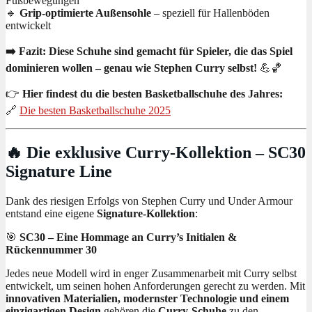
Fußbewegungen
🔹
Grip-optimierte Außensohle
– speziell für Hallenböden
entwickelt
➡️ Fazit:
Diese Schuhe sind gemacht für Spieler, die das Spiel
dominieren wollen – genau wie Stephen Curry selbst!
💪🏀
👉
Hier findest du die besten Basketballschuhe des Jahres:
🔗
Die besten Basketballschuhe 2025
🔥 Die exklusive Curry-Kollektion – SC30
Signature Line
Dank des riesigen Erfolgs von Stephen Curry und Under Armour
entstand eine eigene
Signature-Kollektion
:
🎯
SC30 – Eine Hommage an Curry’s Initialen &
Rückennummer 30
Jedes neue Modell wird in enger Zusammenarbeit mit Curry selbst
entwickelt, um seinen hohen Anforderungen gerecht zu werden. Mit
innovativen Materialien, modernster Technologie und einem
einzigartigen Design
gehören die
Curry-Schuhe
zu den