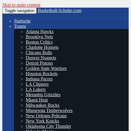
Skip to main content
Basketball-Schuhe.com
Toggle navigation
Startseite
Teams
Atlanta Hawks
Brooklyn Nets
Boston Celtics
Charlotte Hornets
Chicago Bulls
Denver Nuggets
Detroit Pistons
Golden State Warriors
Houston Rockets
Indiana Pacers
LA Clippers
LA Lakers
Memphis Grizzlies
Miami Heat
Milwaukee Bucks
Minnesota Timberwolves
New Orleans Pelicans
New York Knicks
Oklahoma City Thunder