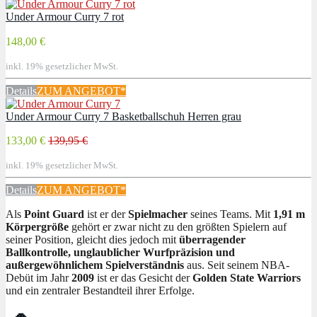
Under Armour Curry 7 rot
148,00 €
inkl. 19% gesetzlicher MwSt.
Details
ZUM ANGEBOT
*
Under Armour Curry 7 Basketballschuh Herren grau
133,00 €
139,95 €
inkl. 19% gesetzlicher MwSt.
Details
ZUM ANGEBOT
*
Als
Point Guard
ist er der
Spielmacher
seines Teams. Mit
1,91 m
Körpergröße
gehört er zwar nicht zu den größten Spielern auf
seiner Position, gleicht dies jedoch mit
überragender
Ballkontrolle, unglaublicher Wurfpräzision und
außergewöhnlichem Spielverständnis
aus. Seit seinem NBA-
Debüt im Jahr
2009
ist er das Gesicht der
Golden State Warriors
und ein zentraler Bestandteil ihrer Erfolge.