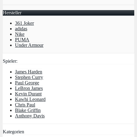
Hersteller
361 Joker
adidas
Nike
PUMA
Under Armour
Spieler:
James Harden
Stephen Curry
Paul George
LeBron James
Kevin Durant
Kawhi Leonard
Chris Paul
Blake Griffin
Anthony Davis
Kategorien